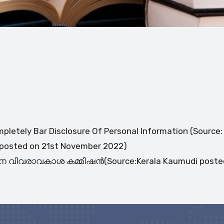
ompletely Bar Disclosure Of Personal Information (Sourc
posted on 21st November 2022)
ിവരാവകാശ കമ്മിഷൻ(Source:Kerala Kaumudi posted 