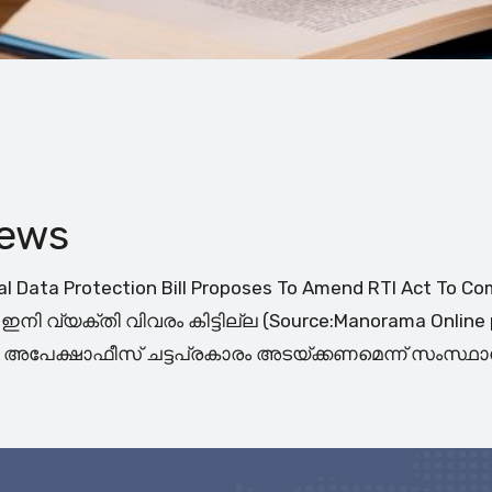
News
nal Data Protection Bill Proposes To Amend RTI Act To C
ി വ്യക്തി വിവരം കിട്ടില്ല (Source:Manorama Online 
പേക്ഷാഫീസ് ചട്ടപ്രകാരം അടയ്ക്കണമെന്ന് സംസ്ഥാന വ